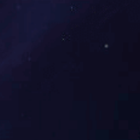
EPCOS
FIRESTONE
服务热线