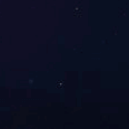
PCB
GARLOCK
微信
PECO
DAITO齿轮泵