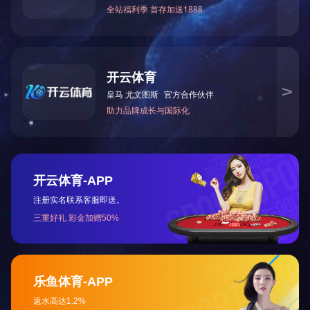
理，努力为客户提供*质**、安全环保的服务和产
品，不断创造和提升客户投资价值。通过众多经典的
成功案例及成熟的系统解决方案为客户提供高品质的
系统工程。公司根据客户实际需求提供售前提案-售中
支持-售后服务，力求实现*质客户体验。另外，公司
还在不断开发高品质低成本的国内合作伙伴，推进循
环经济，与客户互利双赢，助力中国制造2025。
服务热线
随着全球经济一体化的加强，JIUYOU.COM-九游
（中国） 不断加强在国际市场的开拓力度，着力培养
国际项目管理人才，为跨国合作项目提供更多*质服务
微信
的同时，JIUYOU.COM-九游（中国） 自身也加强对
风能、太阳能等新能源技术的研发，为JIUYOU.COM-
九游（中国） 始终站在能源潮流的前端积蓄力量。